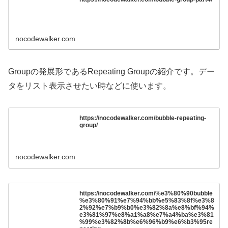
nocodewalker.com
Groupの発展形であるRepeating Groupの紹介です。デー
タをリスト表示させたい時などに使います。
https://nocodewalker.com/bubble-repeating-
group/
nocodewalker.com
https://nocodewalker.com/%e3%80%90bubble
%e3%80%91%e7%94%bb%e5%83%8f%e3%8
2%92%e7%b9%b0%e3%82%8a%e8%bf%94%
e3%81%97%e8%a1%a8%e7%a4%ba%e3%81
%99%e3%82%8b%e6%96%b9%e6%b3%95re