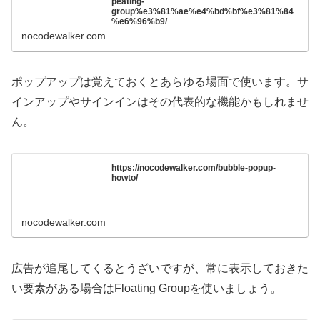
peating-
group%e3%81%ae%e4%bd%bf%e3%81%84
%e6%96%b9/
nocodewalker.com
ポップアップは覚えておくとあらゆる場面で使います。サ
インアップやサインインはその代表的な機能かもしれませ
ん。
https://nocodewalker.com/bubble-popup-
howto/
nocodewalker.com
広告が追尾してくるとうざいですが、常に表示しておきた
い要素がある場合はFloating Groupを使いましょう。