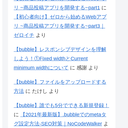
リ ~商品投稿アプリを開発する~part1
に
【初心者向け】ゼロから始めるWebアプ
リ ~商品投稿アプリを開発する~part3｜
ゼロイチ
より
【bubble】レスポンシブデザインを理解
しよう！①Fixed widthとCurrent
minimum widthについて
に
感謝
より
【bubble】ファイルをアップロードする
方法
に
たけし
より
【bubble】誰でも5分でできる新規登録！
に
【2021年最新版】.bubbleでのmetaタ
グ設定方法-SEO対策｜NoCodeWalker
よ