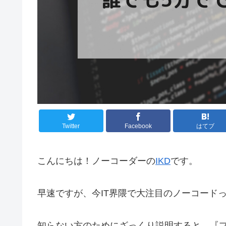
Twitter
Facebook
はてブ
こんにちは！ノーコーダーの
IKD
です。
早速ですが、今IT界隈で大注目のノーコード
知らない方のためにざっくり説明すると、『