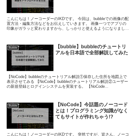
こんにちは！ノーコーダーのIKDです。 今回は、bubbleでの画像の配
置方法・編集方法などをお伝えしていきます。 画像一つでアプリの
印象がガラッと変わりますから、しっかりと使えるようになりましょ
う！ bubbleって何...
【bubble】bubbleのチュートリ
Bubble
アルを日本語で全部解説してみた
【NoCode】bubbleのチュートリアル解説①保存した住所を地図上で
表示させてみる 【NoCode】bubbleのチュートリアル解説②ユーザー
の新規登録とログインシステムを実装する。 【NoCode...
【NoCode】今話題のノーコード
Bubble
とは！プログラミング知識がなく
てもサイトが作れちゃう!?
こんにちは！ノーコーダーのIKDです。 突然ですが、皆さん、ノーコ