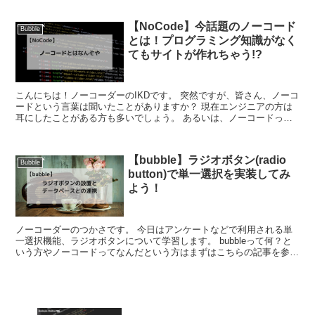
【NoCode】今話題のノーコード
Bubble
とは！プログラミング知識がなく
てもサイトが作れちゃう!?
こんにちは！ノーコーダーのIKDです。 突然ですが、皆さん、ノーコ
ードという言葉は聞いたことがありますか？ 現在エンジニアの方は
耳にしたことがある方も多いでしょう。 あるいは、ノーコードって
何？全く知らないんだけど......
【bubble】ラジオボタン(radio
Bubble
button)で単一選択を実装してみ
よう！
ノーコーダーのつかさです。 今日はアンケートなどで利用される単
一選択機能、ラジオボタンについて学習します。 bubbleって何？と
いう方やノーコードってなんだという方はまずはこちらの記事を参考
にしてみてください！ と、そ...