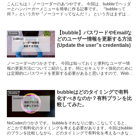
こんにちは！ ノーコーダーのあつやです。 今回は、bubbleでヘッダ
ーとハンバーガーメニューを簡単に作る記事です。 『bubbleって
何？』という方や『ノーコードってなんだ！』 という方はまずはこ
ちらの記事を参考にして...
【bubble】パスワードやEmailな
Bubble
どのユーザー情報を更新する方法
(Update the user”s credentials)
ノーコーダーのつかさです。 今回は知っておくと便利なユーザー情
報の更新方法についてご紹介します。特にセキュリティ強化のために
は定期的にパスワードを更新する必要があると思いますので、Webア
プリには必須と言える機能でしょう。 b...
bubbleはどのタイミングで有料
Bubble
化すべきなのか？有料プランを比
較してみた。
NoCoderのつかさです。 bubbleをそれなりに使いこなしてくると、
どこかで有料化のタイミングを考える必要があります。今回はbubble
のプランを比較しながら、どのタイミングで有料化を考えるべきなの
かを解説していきたいと思いま...