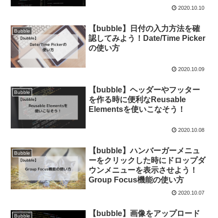
2020.10.10
【bubble】日付の入力方法を確
Bubble
認してみよう！Date/Time Picker
の使い方
2020.10.09
【bubble】ヘッダーやフッター
Bubble
を作る時に便利なReusable
Elementsを使いこなそう！
2020.10.08
【bubble】ハンバーガーメニュ
Bubble
ーをクリックした時にドロップダ
ウンメニューを表示させよう！
Group Focus機能の使い方
2020.10.07
【bubble】画像をアップロード
Bubble